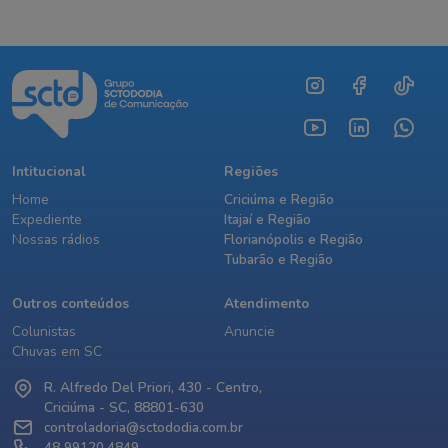
Intitucional
Regiões
Home
Criciúma e Região
Expediente
Itajaí e Região
Nossas rádios
Florianópolis e Região
Tubarão e Região
Outros conteúdos
Atendimento
Colunistas
Anuncie
Chuvas em SC
R. Alfredo Del Priori, 430 - Centro,
Criciúma - SC, 88801-630
controladoria@sctododia.com.br
48 99120.4849