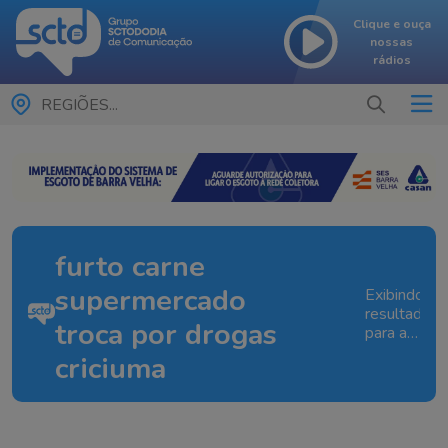
Clique e ouça
nossas
rádios
REGIÕES...
furto carne
supermercado
Exibindo
resultados
troca por drogas
para a
tag:
criciuma
furto
carne
supermerc
troca
por