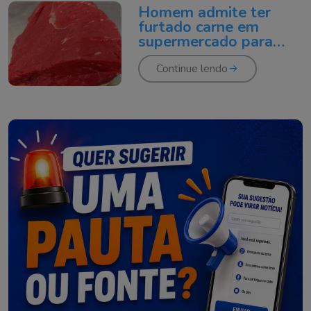
Homem admite ter
drogas
furtado carne em
criciuma
supermercado para
trocar por drogas em
Criciúma
Continue lendo