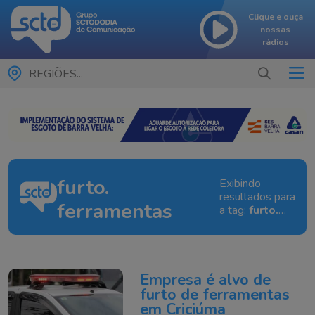
Clique e ouça
nossas
rádios
REGIÕES...
furto.
Exibindo
resultados para
ferramentas
a tag:
furto.
ferramentas
Empresa é alvo de
furto de ferramentas
em Criciúma