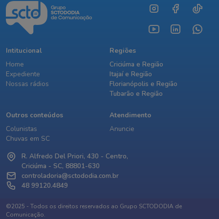
Intitucional
Regiões
Home
Criciúma e Região
Expediente
Itajaí e Região
Nossas rádios
Florianópolis e Região
Tubarão e Região
Outros conteúdos
Atendimento
Colunistas
Anuncie
Chuvas em SC
R. Alfredo Del Priori, 430 - Centro,
Criciúma - SC, 88801-630
controladoria@sctododia.com.br
48 99120.4849
©2025 - Todos os direitos reservados ao Grupo SCTODODIA de
Comunicação.