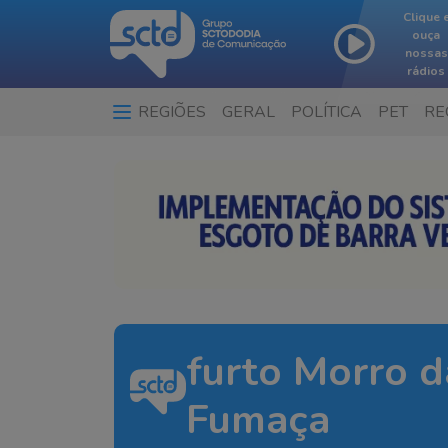
Clique 
ouça
nossas
rádios
REGIÕES
GERAL
POLÍTICA
PET
RE
furto Morro d
Fumaça