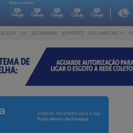
Rádios cidade
e
CICLAR
I.A.
ECONOMIA
ESPORTE
COLUNISTAS
S
a
Exibindo resultados para a tag:
furto Morro da Fumaça