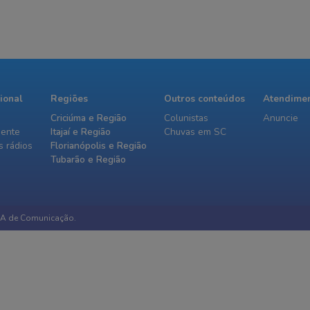
cional
Regiões
Outros conteúdos
Atendime
Criciúma e Região
Colunistas
Anuncie
iente
Itajaí e Região
Chuvas em SC
 rádios
Florianópolis e Região
Tubarão e Região
IA de Comunicação.