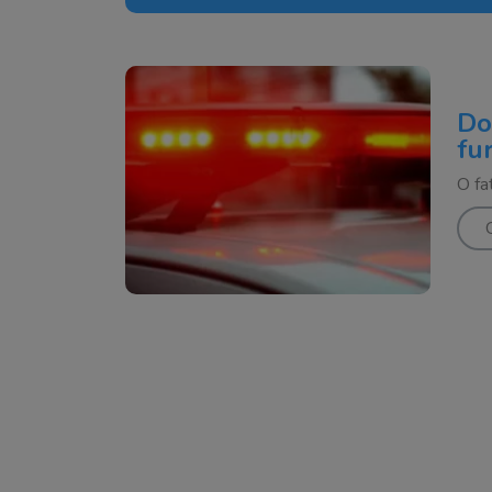
Do
fu
O fa