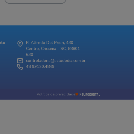
nto
R. Alfredo Del Priori, 430 -
Centro, Criciúma - SC, 88801-
630
controladoria@sctododia.com.br
48 99120.4849
Política de privacidade