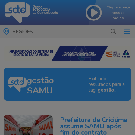
Clique e ouça
nossas
rádios
REGIÕES...
gestão
Exibindo
resultados para a
SAMU
tag:
gestão
SAMU
Prefeitura de Criciúma
assume SAMU após
fim do contrato