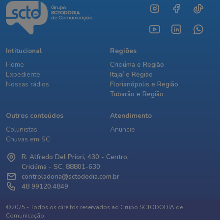
Intitucional
Regiões
Home
Criciúma e Região
Expediente
Itajaí e Região
Nossas rádios
Florianópolis e Região
Tubarão e Região
Outros conteúdos
Atendimento
Colunistas
Anuncie
Chuvas em SC
R. Alfredo Del Priori, 430 - Centro,
Criciúma - SC, 88801-630
controladoria@sctododia.com.br
48 99120.4849
©2025 - Todos os direitos reservados ao Grupo SCTODODIA de
Comunicação.