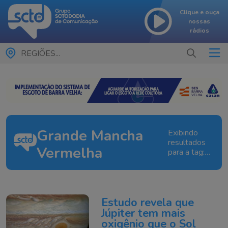
Clique e ouça
nossas
rádios
REGIÕES...
Grande Mancha
Exibindo
resultados
Vermelha
para a tag:
Grande
Mancha
Vermelha
Estudo revela que
Júpiter tem mais
oxigênio que o Sol