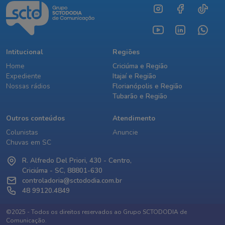
Intitucional
Regiões
Home
Criciúma e Região
Expediente
Itajaí e Região
Nossas rádios
Florianópolis e Região
Tubarão e Região
Outros conteúdos
Atendimento
Colunistas
Anuncie
Chuvas em SC
R. Alfredo Del Priori, 430 - Centro,
Criciúma - SC, 88801-630
controladoria@sctododia.com.br
48 99120.4849
©2025 - Todos os direitos reservados ao Grupo SCTODODIA de
Comunicação.