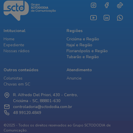
Intitucional
Regiões
Home
Criciúma e Região
Expediente
Itajaí e Região
Nossas rádios
Florianópolis e Região
Tubarão e Região
Outros conteúdos
Atendimento
Colunistas
Anuncie
Chuvas em SC
R. Alfredo Del Priori, 430 - Centro,
Criciúma - SC, 88801-630
controladoria@sctododia.com.br
48 99120.4849
©2025 - Todos os direitos reservados ao Grupo SCTODODIA de
Comunicação.