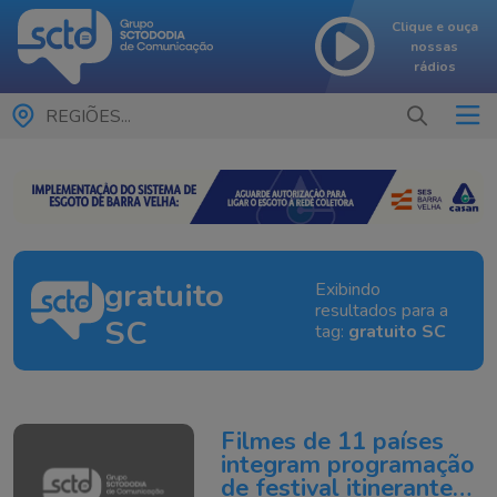
Clique e ouça
nossas
rádios
REGIÕES...
gratuito
Exibindo
resultados para a
SC
tag:
gratuito SC
Filmes de 11 países
integram programação
de festival itinerante