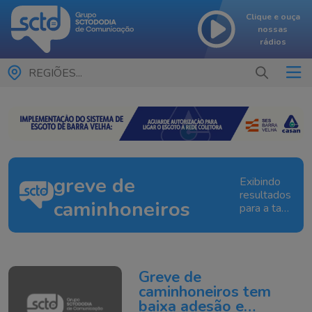
Clique e ouça
nossas
rádios
REGIÕES...
greve de
Exibindo
resultados
caminhoneiros
para a tag:
greve de
caminhoneiro
Greve de
caminhoneiros tem
baixa adesão e