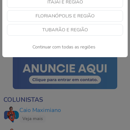
ITAJAÍ E REGIÃO
Motociclista morre após
FLORIANÓPOLIS E REGIÃO
acidente grave na BR-
101 em São José
TUBARÃO E REGIÃO
Continue lendo
Continuar com todas as regiões
COLUNISTAS
Caio Maximiano
Veja mais