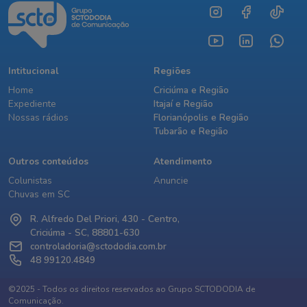
Intitucional
Regiões
Home
Criciúma e Região
Expediente
Itajaí e Região
Nossas rádios
Florianópolis e Região
Tubarão e Região
Outros conteúdos
Atendimento
Colunistas
Anuncie
Chuvas em SC
R. Alfredo Del Priori, 430 - Centro,
Criciúma - SC, 88801-630
controladoria@sctododia.com.br
48 99120.4849
©2025 - Todos os direitos reservados ao Grupo SCTODODIA de
Comunicação.