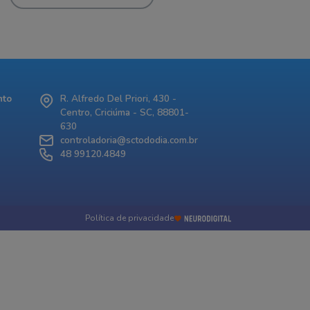
nto
R. Alfredo Del Priori, 430 -
Centro, Criciúma - SC, 88801-
630
controladoria@sctododia.com.br
48 99120.4849
Política de privacidade