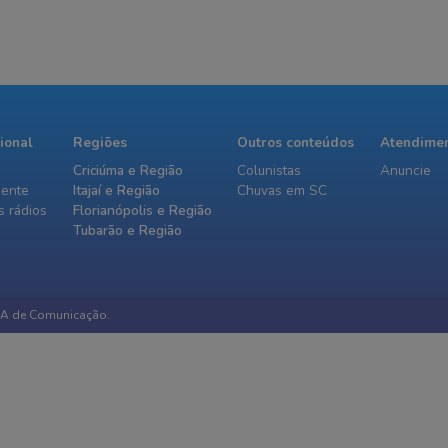
cional
Regiões
Outros conteúdos
Atendime
Criciúma e Região
Colunistas
Anuncie
iente
Itajaí e Região
Chuvas em SC
 rádios
Florianópolis e Região
Tubarão e Região
IA de Comunicação.