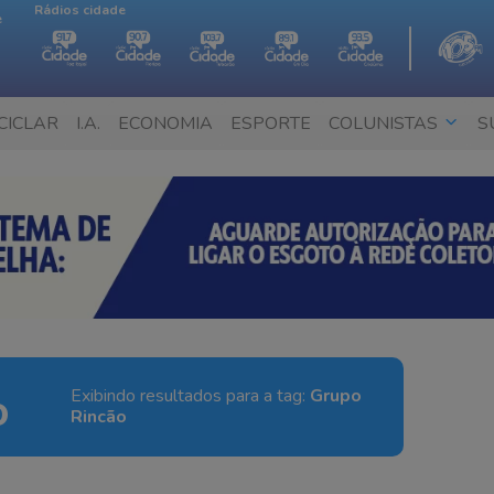
Rádios cidade
e
CICLAR
I.A.
ECONOMIA
ESPORTE
COLUNISTAS
S
o
Exibindo resultados para a tag:
Grupo
Rincão