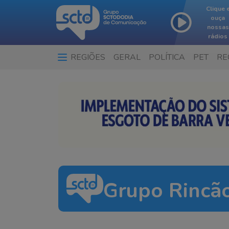
Clique 
ouça
nossas
rádios
REGIÕES
GERAL
POLÍTICA
PET
RE
Grupo Rincã