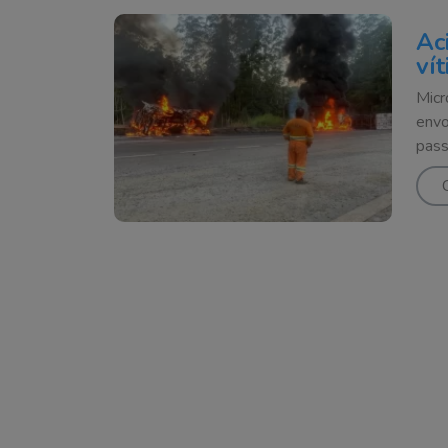
Ac
ví
Micr
envo
pass