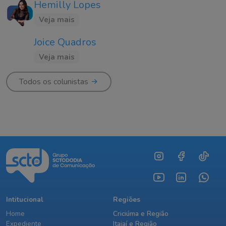
Hemilly Lopes
Veja mais
Joice Quadros
Veja mais
Todos os colunistas
Intitucional
Regiões
Home
Criciúma e Região
Expediente
Itajaí e Região