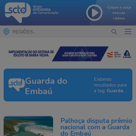
Clique e ouça
nossas
rádios
REGIÕES...
Guarda do
Exibindo
resultados para
Embaú
a tag:
Guarda
do Embaú
Palhoça disputa prêmio
nacional com a Guarda
do Embaú