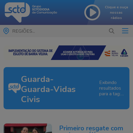
Clique e ouça
nossas
rádios
REGIÕES...
Guarda-
Exibindo
Guarda-Vidas
resultados
para a tag:
Civis
Guarda-
Guarda-
Vidas Civis
Primeiro resgate com