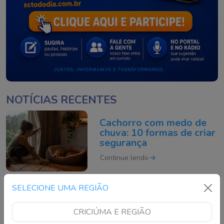
NOTÍCIAS RECENTES
Cachorro com medo de
chuva: 10 formas de criar
segurança
Continue lendo
SELECIONE UMA REGIÃO
Bancos podem ser
obrigados a manter
CRICIÚMA E REGIÃO
agências em SC; entenda