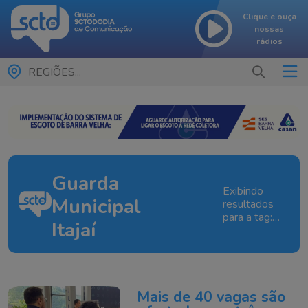
Clique e ouça
nossas
rádios
REGIÕES...
Guarda
Exibindo
Municipal
resultados
para a tag:
Itajaí
Guarda
Municipal
Itajaí
Mais de 40 vagas são