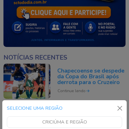
NOTÍCIAS RECENTES
Chapecoense se despede
da Copa do Brasil após
derrota para o Cruzeiro
Continue lendo
SELECIONE UMA REGIÃO
O que é um ciclone
bomba? Entenda o
CRICIÚMA E REGIÃO
fenômeno que pode