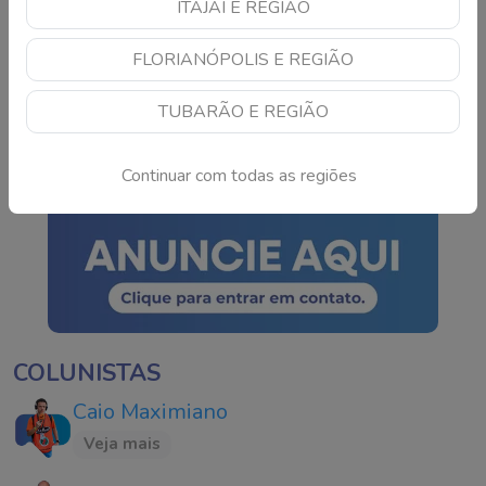
ITAJAÍ E REGIÃO
Colisão frontal entre
FLORIANÓPOLIS E REGIÃO
carro e carreta deixa
idoso ferido em rodovia
TUBARÃO E REGIÃO
de SC
Continue lendo
Continuar com todas as regiões
COLUNISTAS
Caio Maximiano
Veja mais