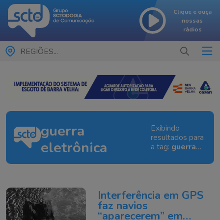
Clique e ouça
nossas
rádios
REGIÕES...
guerra
Exibindo
resultados para
eletrônica
a tag:
guerra
eletrônica
Interferência em GPS
faz navios
“aparecerem” em