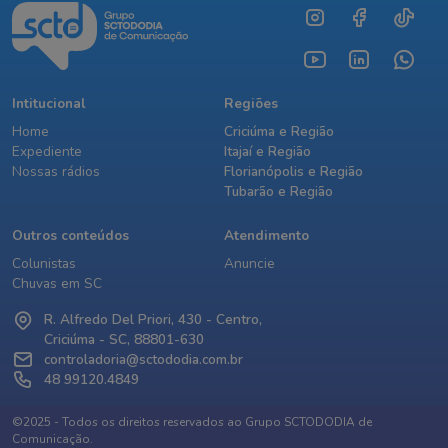
Intitucional
Regiões
Home
Criciúma e Região
Expediente
Itajaí e Região
Nossas rádios
Florianópolis e Região
Tubarão e Região
Outros conteúdos
Atendimento
Colunistas
Anuncie
Chuvas em SC
R. Alfredo Del Priori, 430 - Centro,
Criciúma - SC, 88801-630
controladoria@sctododia.com.br
48 99120.4849
©2025 - Todos os direitos reservados ao Grupo SCTODODIA de
Comunicação.