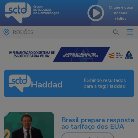
Clique e ouça
nossas
rádios
REGIÕES...
Exibindo resultados
Haddad
para a tag:
Haddad
Brasil prepara resposta
ao tarifaço dos EUA