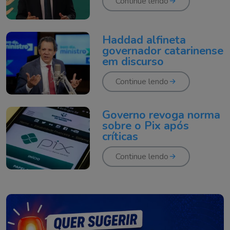
Continue lendo
Haddad alfineta
governador catarinense
em discurso
Continue lendo
Governo revoga norma
sobre o Pix após
críticas
Continue lendo