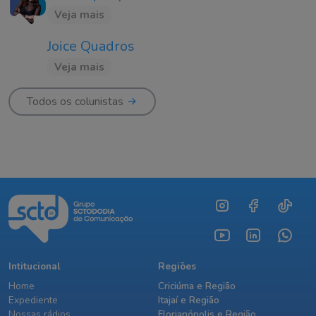
Veja mais
Joice Quadros
Veja mais
Todos os colunistas
Intitucional
Regiões
Home
Criciúma e Região
Expediente
Itajaí e Região
Nossas rádios
Florianópolis e Região