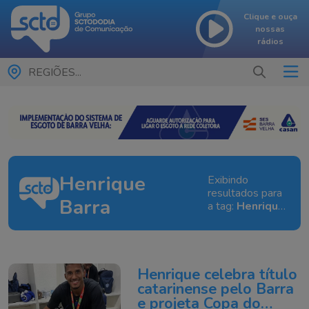
Clique e ouça
nossas
rádios
REGIÕES...
Henrique
Exibindo
resultados para
Barra
a tag:
Henrique
Barra
Henrique celebra título
catarinense pelo Barra
e projeta Copa do