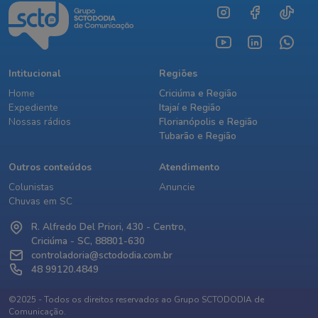
Intitucional
Regiões
Home
Criciúma e Região
Expediente
Itajaí e Região
Nossas rádios
Florianópolis e Região
Tubarão e Região
Outros conteúdos
Atendimento
Colunistas
Anuncie
Chuvas em SC
R. Alfredo Del Priori, 430 - Centro,
Criciúma - SC, 88801-630
controladoria@sctododia.com.br
48 99120.4849
©2025 - Todos os direitos reservados ao Grupo SCTODODIA de
Comunicação.