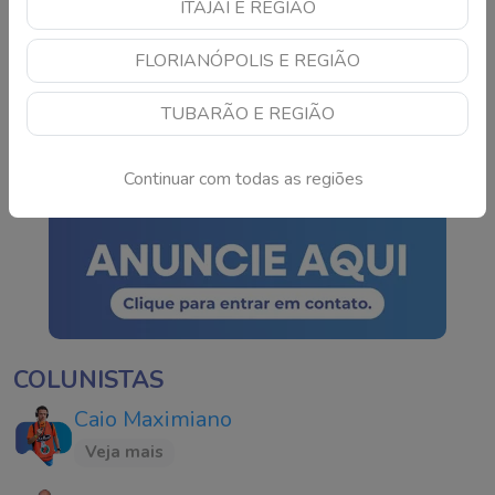
ITAJAÍ E REGIÃO
São José anuncia
FLORIANÓPOLIS E REGIÃO
mudança que afeta quem
pretende construir
TUBARÃO E REGIÃO
Continue lendo
Continuar com todas as regiões
COLUNISTAS
Caio Maximiano
Veja mais