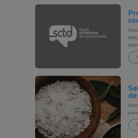
Pr
co
Nova
indi
aten
Sa
de
Nutr
para