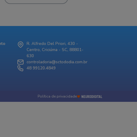
nto
R. Alfredo Del Priori, 430 -
Centro, Criciúma - SC, 88801-
630
controladoria@sctododia.com.br
48 99120.4849
Política de privacidade