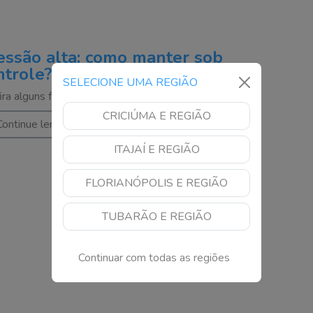
essão alta: como manter sob
ntrole?
SELECIONE UMA REGIÃO
ira alguns fatores que contribuem para a condição
CRICIÚMA E REGIÃO
Continue lendo
ITAJAÍ E REGIÃO
FLORIANÓPOLIS E REGIÃO
TUBARÃO E REGIÃO
Continuar com todas as regiões