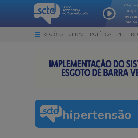
Clique 
ouça
nossas
rádios
REGIÕES
GERAL
POLÍTICA
PET
RE
hipertensão