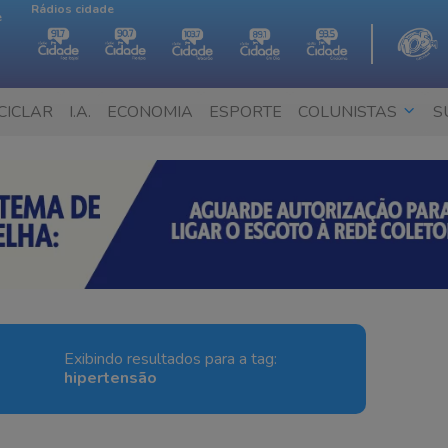
Rádios cidade
e
CICLAR
I.A.
ECONOMIA
ESPORTE
COLUNISTAS
S
Exibindo resultados para a tag:
hipertensão