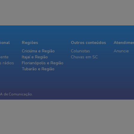
cional
Regiões
Outros conteúdos
Atendime
Criciúma e Região
Colunistas
Anuncie
iente
Itajaí e Região
Chuvas em SC
 rádios
Florianópolis e Região
Tubarão e Região
IA de Comunicação.