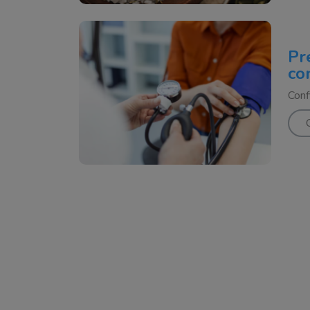
Pr
co
Conf