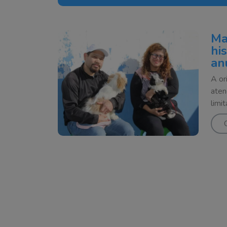
Ma
hi
an
A or
aten
limi