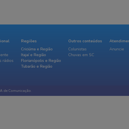
cional
Regiões
Outros conteúdos
Atendime
Criciúma e Região
Colunistas
Anuncie
iente
Itajaí e Região
Chuvas em SC
 rádios
Florianópolis e Região
Tubarão e Região
IA de Comunicação.