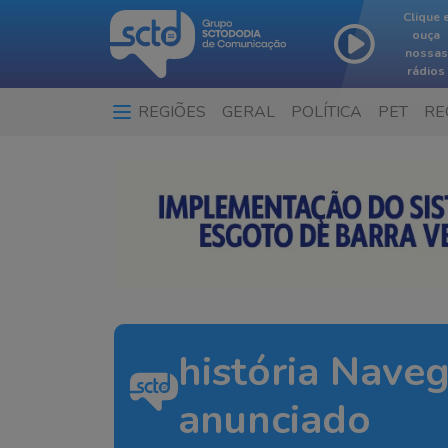
Clique 
ouça
nossas
rádios
REGIÕES
GERAL
POLÍTICA
PET
RE
história Nave
anunciado