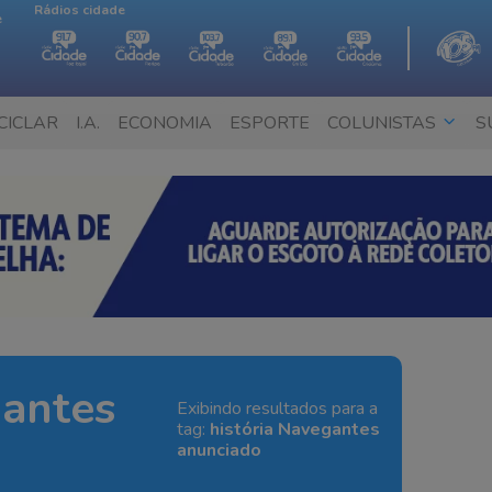
Rádios cidade
e
CICLAR
I.A.
ECONOMIA
ESPORTE
COLUNISTAS
S
gantes
Exibindo resultados para a
tag:
história Navegantes
anunciado