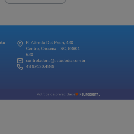
nto
R. Alfredo Del Priori, 430 -
Centro, Criciúma - SC, 88801-
630
controladoria@sctododia.com.br
48 99120.4849
Política de privacidade