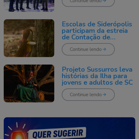
Continue lendo
Escolas de Siderópolis
participam da estreia
de Contação de
Histórias Vivencial
Continue lendo
Projeto Sussurros leva
histórias da Ilha para
jovens e adultos de SC
Continue lendo