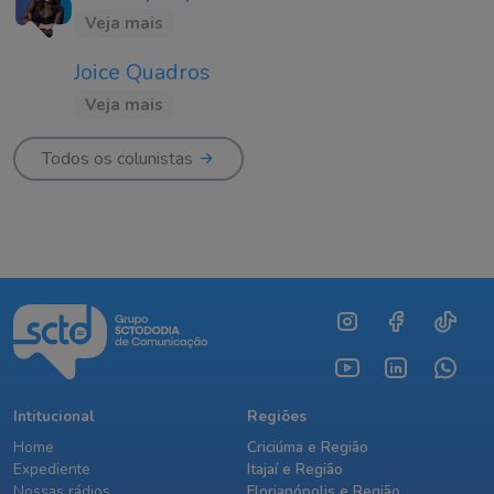
Veja mais
Joice Quadros
Veja mais
Todos os colunistas
Intitucional
Regiões
Home
Criciúma e Região
Expediente
Itajaí e Região
Nossas rádios
Florianópolis e Região