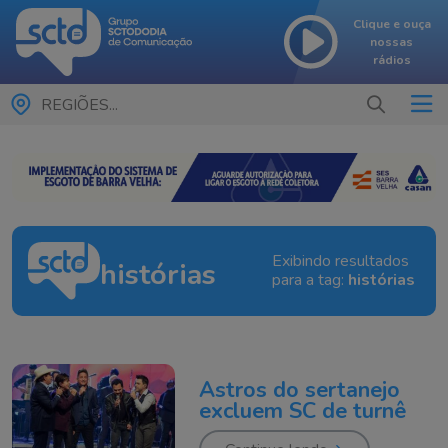
Clique e ouça
nossas
rádios
REGIÕES...
Exibindo resultados
histórias
para a tag:
histórias
Astros do sertanejo
excluem SC de turnê