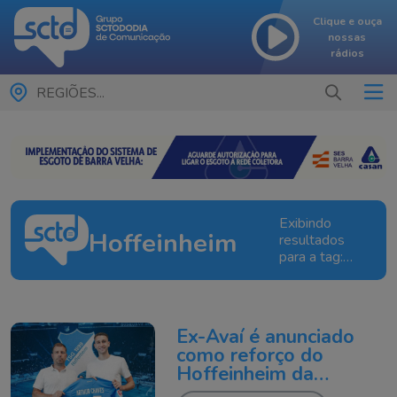
Clique e ouça
nossas
rádios
REGIÕES...
Exibindo
Hoffeinheim
resultados
para a tag:
Hoffeinheim
Ex-Avaí é anunciado
como reforço do
Hoffeinheim da
Alemanha