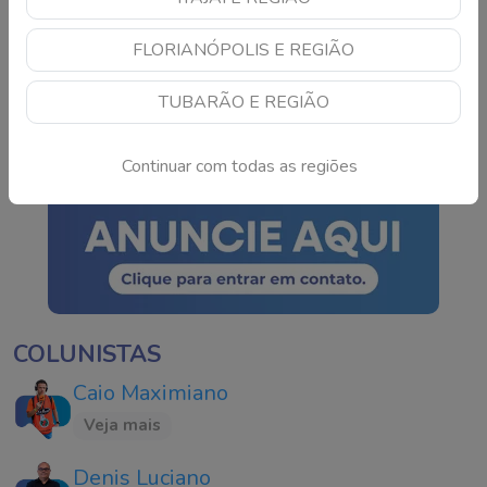
Mega-Sena pode pagar
FLORIANÓPOLIS E REGIÃO
R$ 165 milhões neste
domingo; veja como
TUBARÃO E REGIÃO
apostar
Continue lendo
Continuar com todas as regiões
COLUNISTAS
Caio Maximiano
Veja mais
Denis Luciano