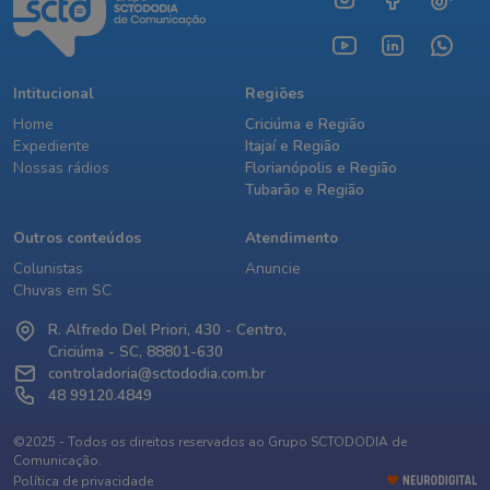
Intitucional
Regiões
Home
Criciúma e Região
Expediente
Itajaí e Região
Nossas rádios
Florianópolis e Região
Tubarão e Região
Outros conteúdos
Atendimento
Colunistas
Anuncie
Chuvas em SC
R. Alfredo Del Priori, 430 - Centro,
Criciúma - SC, 88801-630
controladoria@sctododia.com.br
48 99120.4849
©2025 - Todos os direitos reservados ao Grupo SCTODODIA de
Comunicação.
Política de privacidade