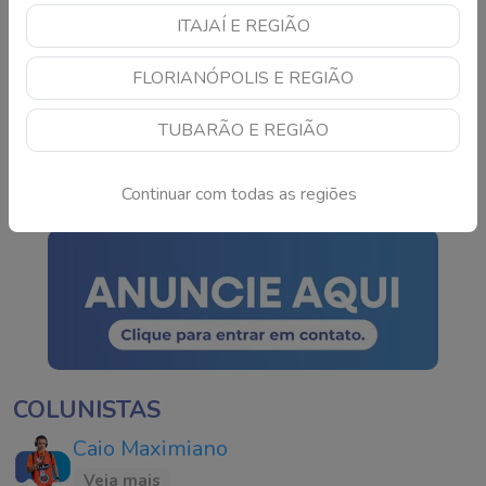
Capital
Continue lendo
ITAJAÍ E REGIÃO
FLORIANÓPOLIS E REGIÃO
Mãe de 43 anos morre
após ser atacada pelo
TUBARÃO E REGIÃO
próprio filho em SC
Continue lendo
Continuar com todas as regiões
COLUNISTAS
Caio Maximiano
Veja mais