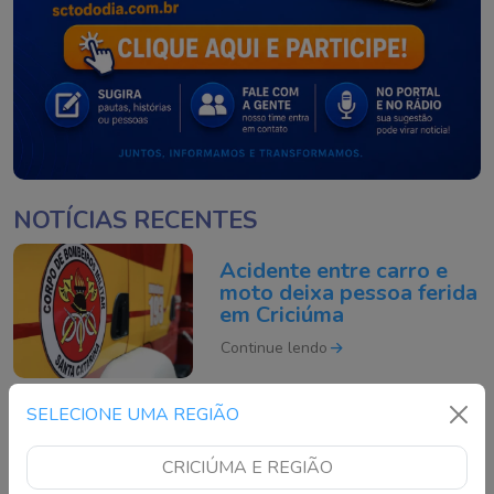
NOTÍCIAS RECENTES
Acidente entre carro e
moto deixa pessoa ferida
em Criciúma
Continue lendo
SELECIONE UMA REGIÃO
MPSC tenta barrar venda
de prédio destinado ao
CRICIÚMA E REGIÃO
Arquivo Público na