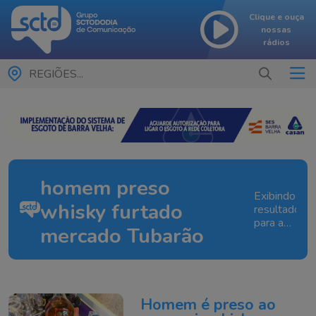
Clique e ouça
nossas
rádios
REGIÕES...
homem preso
Exibindo
whisky furtado
resultados
para a
mercado Tubarão
tag:
homem
preso
whisky
furtado
Homem é preso ao
mercado