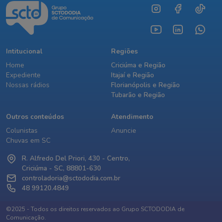
Intitucional
Regiões
Home
Criciúma e Região
Expediente
Itajaí e Região
Nossas rádios
Florianópolis e Região
Tubarão e Região
Outros conteúdos
Atendimento
Colunistas
Anuncie
Chuvas em SC
R. Alfredo Del Priori, 430 - Centro,
Criciúma - SC, 88801-630
controladoria@sctododia.com.br
48 99120.4849
©2025 - Todos os direitos reservados ao Grupo SCTODODIA de
Comunicação.