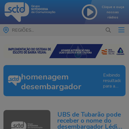
Clique e ouça
nossas
rádios
REGIÕES...
homenagem
Exibindo
resultados
desembargador
para a
tag:
homenage
desembarg
UBS de Tubarão pode
receber o nome do
desembargador Lédio