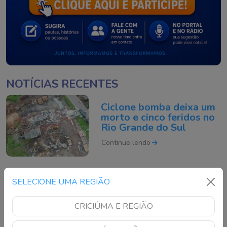
NOTÍCIAS RECENTES
Ciclone bomba deixa um
morto e cinco feridos no
Rio Grande do Sul
Continue lendo
Motociclista morre após
SELECIONE UMA REGIÃO
acidente grave na BR-
101 em São José
CRICIÚMA E REGIÃO
Continue lendo