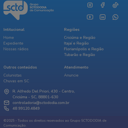
Intitucional
Regiões
Home
Criciúma e Região
Expediente
Itajaí e Região
Nossas rádios
Florianópolis e Região
Tubarão e Região
Outros conteúdos
Atendimento
Colunistas
Anuncie
Chuvas em SC
R. Alfredo Del Priori, 430 - Centro,
Criciúma - SC, 88801-630
controladoria@sctododia.com.br
48 99120.4849
©2025 - Todos os direitos reservados ao Grupo SCTODODIA de
Comunicação.