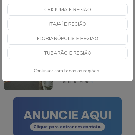
CRICIÚMA E REGIÃO
Motociclista morre após
acidente grave na BR-
ITAJAÍ E REGIÃO
101 em São José
Continue lendo
FLORIANÓPOLIS E REGIÃO
TUBARÃO E REGIÃO
Fiscalização de
escapamentos
Continuar com todas as regiões
adulterados é
intensificada em Tubarão
Continue lendo