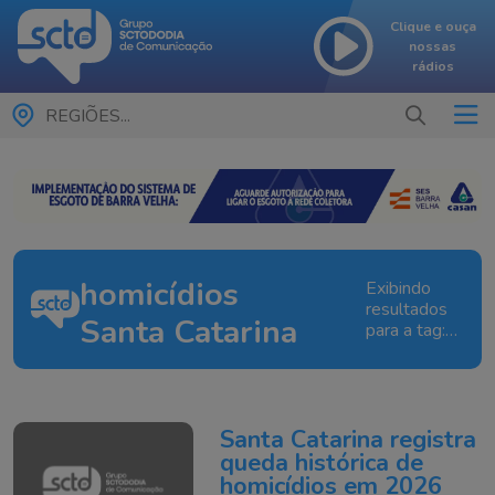
Clique e ouça
nossas
rádios
REGIÕES...
homicídios
Exibindo
resultados
Santa Catarina
para a tag:
homicídios
Santa
Catarina
Santa Catarina registra
queda histórica de
homicídios em 2026