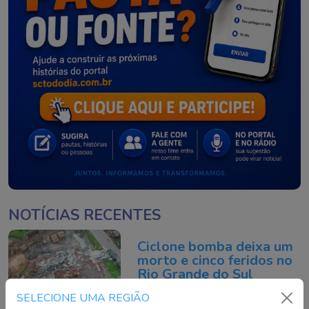
NOTÍCIAS RECENTES
Ciclone bomba deixa um
morto e cinco feridos no
Rio Grande do Sul
Continue lendo
SELECIONE UMA REGIÃO