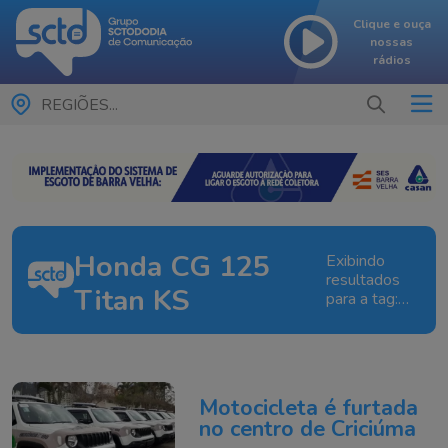
Clique e ouça
nossas
rádios
REGIÕES...
Honda CG 125
Exibindo
resultados
Titan KS
para a tag:
Honda CG
125 Titan
KS
Motocicleta é furtada
no centro de Criciúma