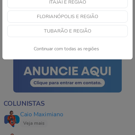
ITAJAÍ E REGIÃO
TSE cria conselho para
FLORIANÓPOLIS E REGIÃO
monitorar IA e fake news
nas eleições de 2026
TUBARÃO E REGIÃO
Continue lendo
Continuar com todas as regiões
COLUNISTAS
Caio Maximiano
Veja mais