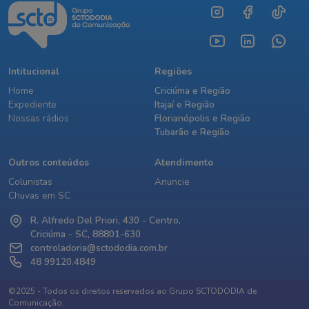
Intitucional
Regiões
Home
Criciúma e Região
Expediente
Itajaí e Região
Nossas rádios
Florianópolis e Região
Tubarão e Região
Outros conteúdos
Atendimento
Colunistas
Anuncie
Chuvas em SC
R. Alfredo Del Priori, 430 - Centro,
Criciúma - SC, 88801-630
controladoria@sctododia.com.br
48 99120.4849
©2025 - Todos os direitos reservados ao Grupo SCTODODIA de
Comunicação.