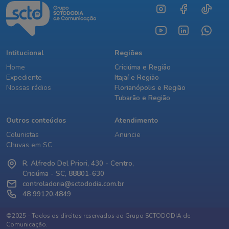
Intitucional
Regiões
Home
Criciúma e Região
Expediente
Itajaí e Região
Nossas rádios
Florianópolis e Região
Tubarão e Região
Outros conteúdos
Atendimento
Colunistas
Anuncie
Chuvas em SC
R. Alfredo Del Priori, 430 - Centro,
Criciúma - SC, 88801-630
controladoria@sctododia.com.br
48 99120.4849
©2025 - Todos os direitos reservados ao Grupo SCTODODIA de
Comunicação.