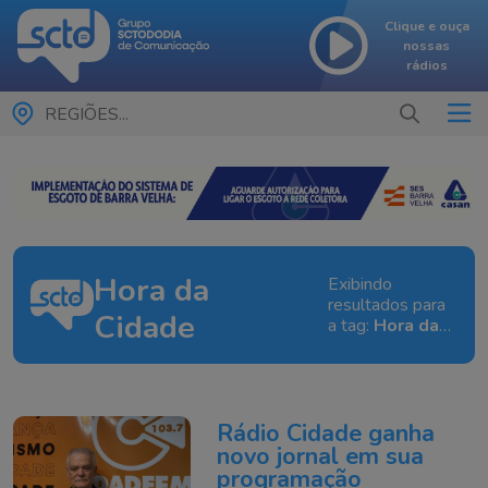
Clique e ouça
nossas
rádios
REGIÕES...
Hora da
Exibindo
resultados para
Cidade
a tag:
Hora da
Cidade
Rádio Cidade ganha
novo jornal em sua
programação