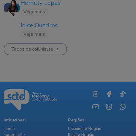
Hemilly Lopes
Veja mais
Joice Quadros
Veja mais
Todos os colunistas
Intitucional
Regiões
Home
Criciúma e Região
Expediente
Itajaí e Região