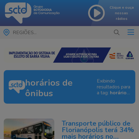
Clique e ouça
nossas
rádios
REGIÕES...
horários de
Exibindo
resultados para
ônibus
a tag:
horários
de ônibus
Transporte público de
Florianópolis terá 34%
mais horários no