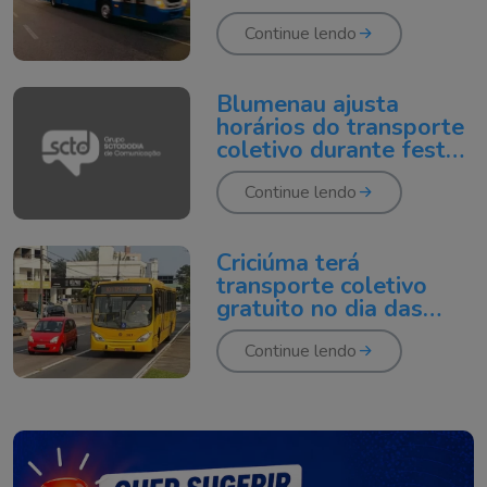
sábado de Carnaval
Continue lendo
Blumenau ajusta
horários do transporte
coletivo durante festas
de fim de ano
Continue lendo
Criciúma terá
transporte coletivo
gratuito no dia das
eleições
Continue lendo