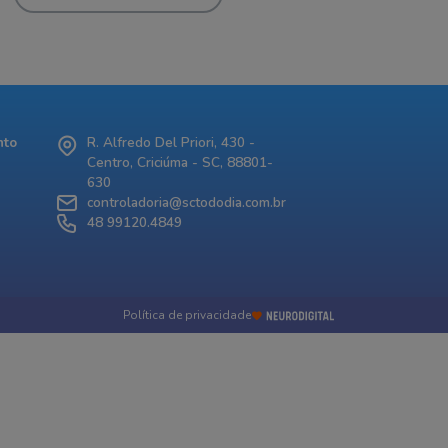
nto
R. Alfredo Del Priori, 430 -
Centro, Criciúma - SC, 88801-
630
controladoria@sctododia.com.br
48 99120.4849
Política de privacidade