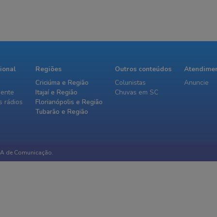
cional
Regiões
Outros conteúdos
Atendime
Criciúma e Região
Colunistas
Anuncie
iente
Itajaí e Região
Chuvas em SC
 rádios
Florianópolis e Região
Tubarão e Região
IA de Comunicação.