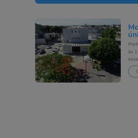
Mo
ún
Pref
às 1
esse