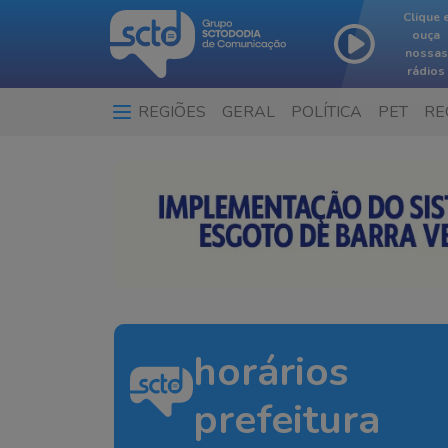
Clique 
ouça
nossas
rádios
REGIÕES
GERAL
POLÍTICA
PET
RE
horários
prefeitura