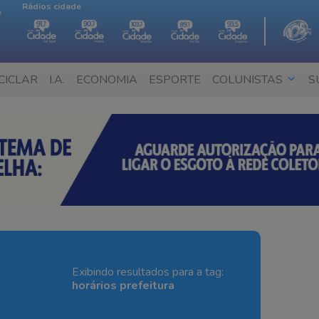
Rádios cidade
e
CICLAR
I.A.
ECONOMIA
ESPORTE
COLUNISTAS
S
Exibindo resultados para a tag:
horários prefeitura