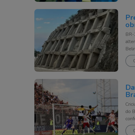
Pr
ob
BR-2
alte
Beli
Da
Br
Cric
do B
conf