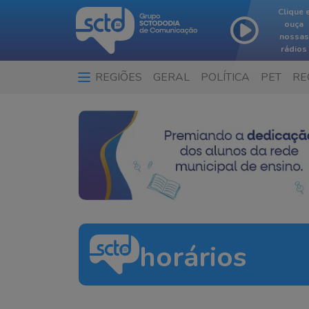
Clique 
ouça
nossas
rádios
REGIÕES
GERAL
POLÍTICA
PET
RE
horários