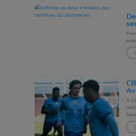
De
se
Poss
bras
CB
Av
A Co
nest
Séri