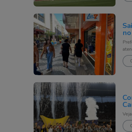
Sa
no
Pref
aten
Co
Ca
Veja