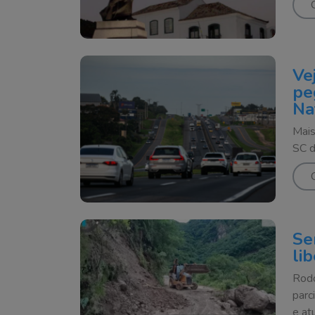
Ve
pe
Na
Mais
SC d
Se
li
Rodo
parc
e at