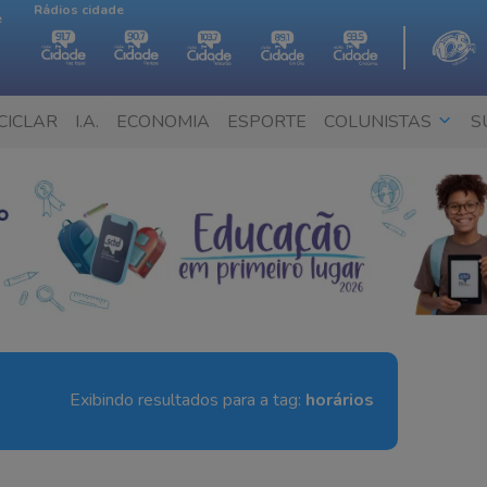
Rádios cidade
e
CICLAR
I.A.
ECONOMIA
ESPORTE
COLUNISTAS
S
Exibindo resultados para a tag:
horários