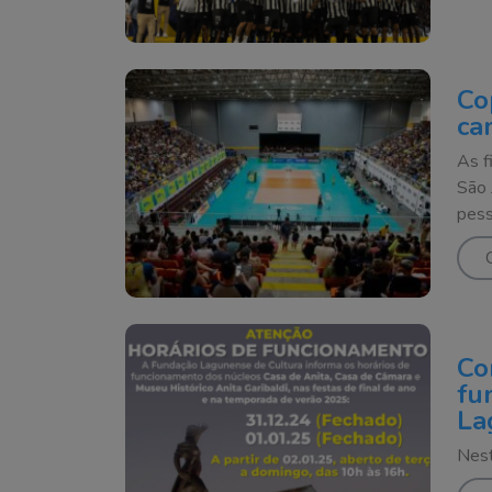
Co
ca
As f
São 
pes
Co
fu
La
ve
Nest