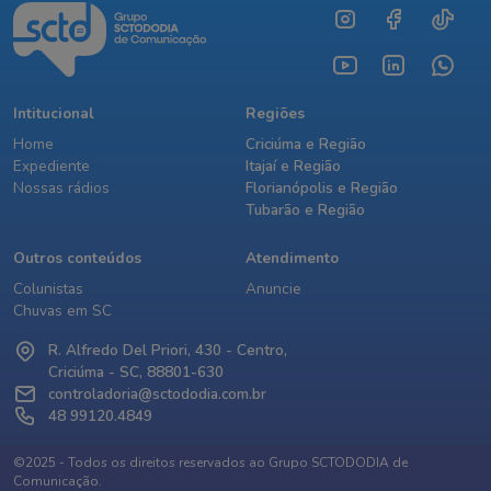
Intitucional
Regiões
Home
Criciúma e Região
Expediente
Itajaí e Região
Nossas rádios
Florianópolis e Região
Tubarão e Região
Outros conteúdos
Atendimento
Colunistas
Anuncie
Chuvas em SC
R. Alfredo Del Priori, 430 - Centro,
Criciúma - SC, 88801-630
controladoria@sctododia.com.br
48 99120.4849
©2025 - Todos os direitos reservados ao Grupo SCTODODIA de
Comunicação.