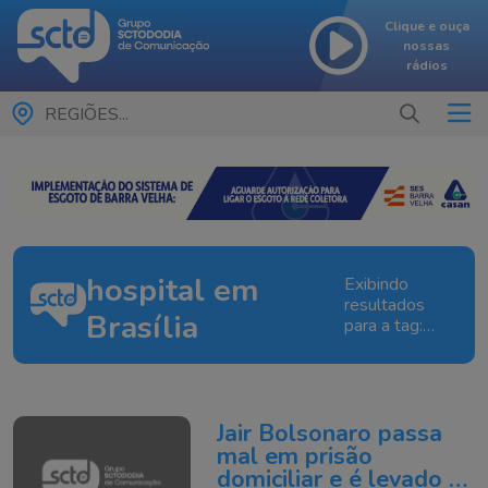
Clique e ouça
nossas
rádios
REGIÕES...
hospital em
Exibindo
resultados
Brasília
para a tag:
hospital em
Brasília
Jair Bolsonaro passa
mal em prisão
domiciliar e é levado a