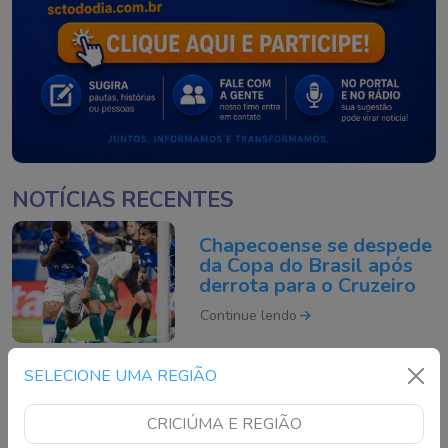
NOTÍCIAS RECENTES
Chapecoense se despede
da Copa do Brasil após
derrota para o Cruzeiro
Continue lendo
SELECIONE UMA REGIÃO
O que é um ciclone
bomba? Entenda o
CRICIÚMA E REGIÃO
fenômeno que pode