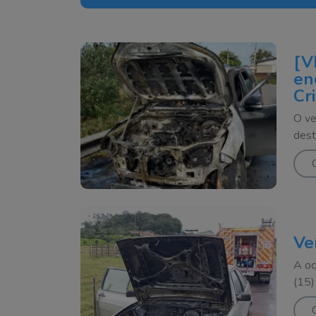
[V
en
Cr
O ve
dest
Ve
A oc
(15)