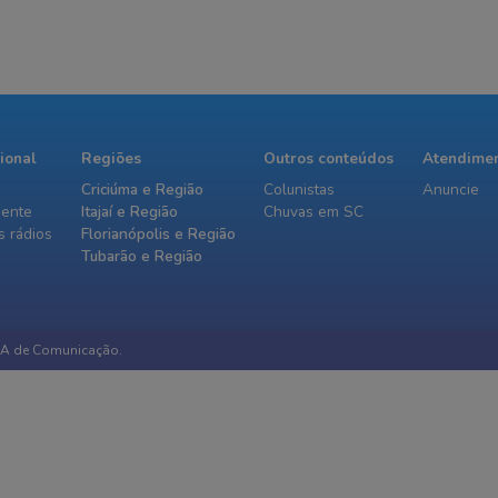
cional
Regiões
Outros conteúdos
Atendime
Criciúma e Região
Colunistas
Anuncie
iente
Itajaí e Região
Chuvas em SC
 rádios
Florianópolis e Região
Tubarão e Região
IA de Comunicação.