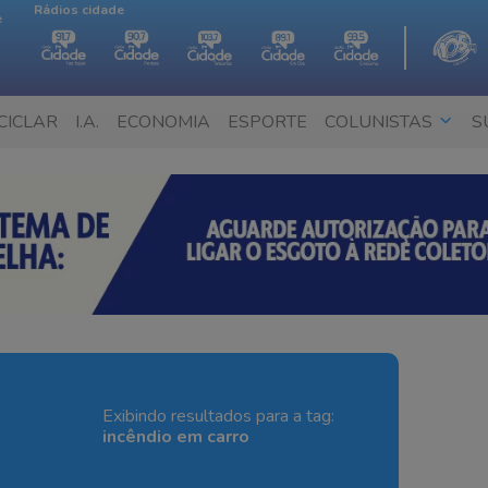
Rádios cidade
e
CICLAR
I.A.
ECONOMIA
ESPORTE
COLUNISTAS
S
Exibindo resultados para a tag:
incêndio em carro