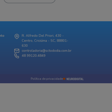
nto
R. Alfredo Del Priori, 430 -
Centro, Criciúma - SC, 88801-
630
controladoria@sctododia.com.br
48 99120.4849
Política de privacidade