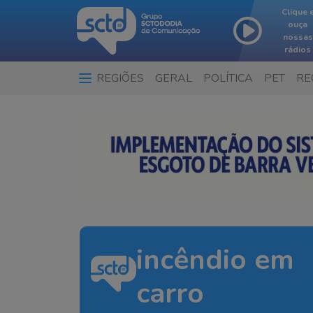
Clique 
ouça
nossas
rádios
REGIÕES
GERAL
POLÍTICA
PET
RE
incêndio em
carro