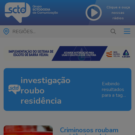
Clique e ouça
nossas
rádios
REGIÕES...
investigação
Exibindo
roubo
resultados
para a tag:
residência
investigação
roubo
residência
Criminosos roubam