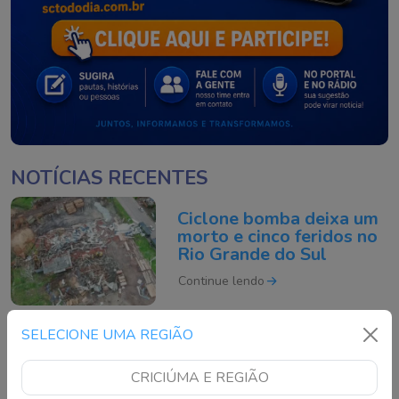
NOTÍCIAS RECENTES
Ciclone bomba deixa um
morto e cinco feridos no
Rio Grande do Sul
Continue lendo
SELECIONE UMA REGIÃO
Motociclista morre após
acidente grave na BR-
CRICIÚMA E REGIÃO
101 em São José