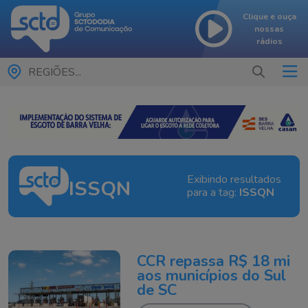
Clique e ouça
nossas
rádios
REGIÕES...
Exibindo resultados
ISSQN
para a tag:
ISSQN
CCR repassa R$ 18 mi
aos municípios do Sul
de SC