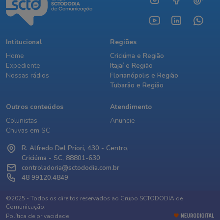
Intitucional
Regiões
Home
Criciúma e Região
Expediente
Itajaí e Região
Nossas rádios
Florianópolis e Região
Tubarão e Região
Outros conteúdos
Atendimento
Colunistas
Anuncie
Chuvas em SC
R. Alfredo Del Priori, 430 - Centro,
Criciúma - SC, 88801-630
controladoria@sctododia.com.br
48 99120.4849
©2025 - Todos os direitos reservados ao Grupo SCTODODIA de
Comunicação.
Política de privacidade