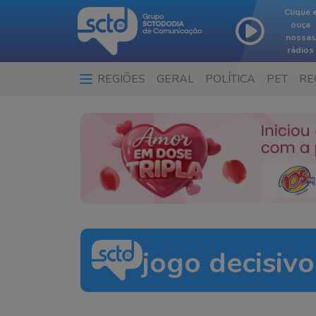
Clique 
ouça
nossas
rádios
REGIÕES
GERAL
POLÍTICA
PET
RE
jogo decisivo