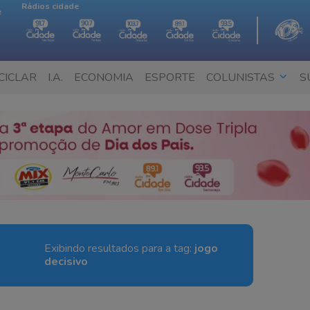
Rádios cidade
e
CICLAR
I.A.
ECONOMIA
ESPORTE
COLUNISTAS
S
Exibindo resultados para a tag:
jogo
decisivo