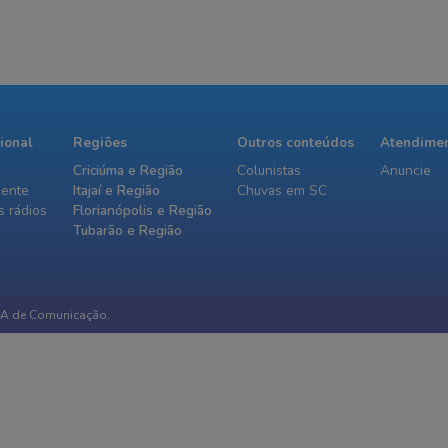
cional
Regiões
Outros conteúdos
Atendime
Criciúma e Região
Colunistas
Anuncie
iente
Itajaí e Região
Chuvas em SC
 rádios
Florianópolis e Região
Tubarão e Região
IA de Comunicação.