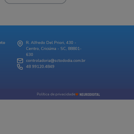
nto
R. Alfredo Del Priori, 430 -
Centro, Criciúma - SC, 88801-
630
controladoria@sctododia.com.br
48 99120.4849
Política de privacidade