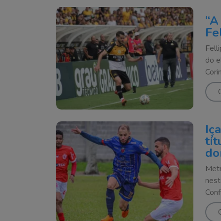
“A
Fe
Fell
do e
Cori
Iç
tí
do
Metr
nest
Conf