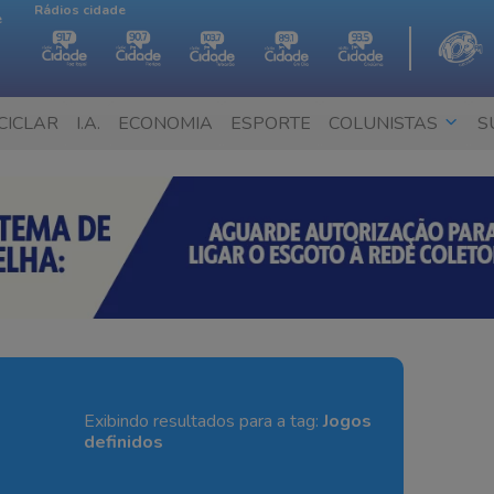
Rádios cidade
e
CICLAR
I.A.
ECONOMIA
ESPORTE
COLUNISTAS
S
Exibindo resultados para a tag:
Jogos
definidos