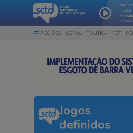
Clique 
ouça
nossas
rádios
REGIÕES
GERAL
POLÍTICA
PET
RE
Jogos
definidos