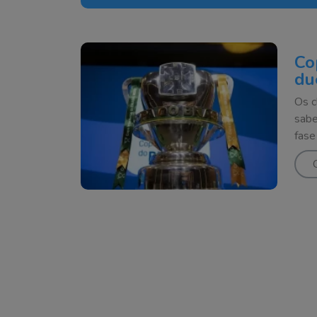
Co
du
Os c
sabe
fase