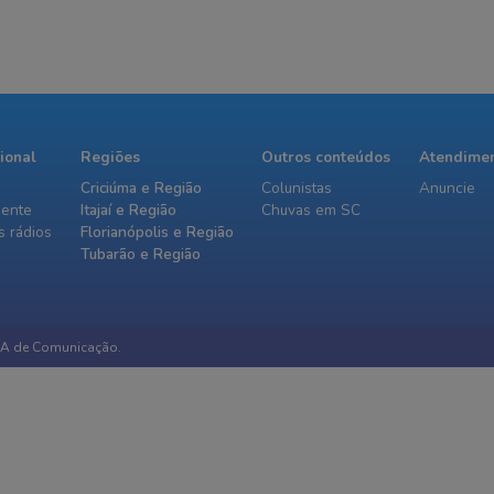
cional
Regiões
Outros conteúdos
Atendime
Criciúma e Região
Colunistas
Anuncie
iente
Itajaí e Região
Chuvas em SC
 rádios
Florianópolis e Região
Tubarão e Região
IA de Comunicação.