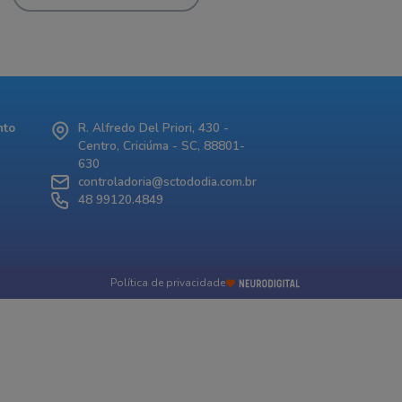
nto
R. Alfredo Del Priori, 430 -
Centro, Criciúma - SC, 88801-
630
controladoria@sctododia.com.br
48 99120.4849
Política de privacidade