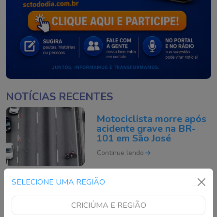
NOTÍCIAS RECENTES
Motociclista morre após
acidente grave na BR-
101 em São José
Continue lendo
SELECIONE UMA REGIÃO
Fiscalização de
escapamentos
CRICIÚMA E REGIÃO
adulterados é