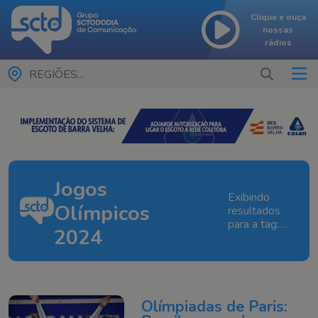
Clique e ouça
nossas
rádios
REGIÕES...
Jogos
Exibindo
Olímpicos
resultados
para a tag:
2024
Jogos
Olímpicos
2024
Olímpiadas de Paris: