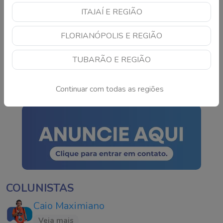
apostar
Continue lendo
ITAJAÍ E REGIÃO
FLORIANÓPOLIS E REGIÃO
TSE cria conselho para
monitorar IA e fake news
TUBARÃO E REGIÃO
nas eleições de 2026
Continue lendo
Continuar com todas as regiões
COLUNISTAS
Caio Maximiano
Veja mais