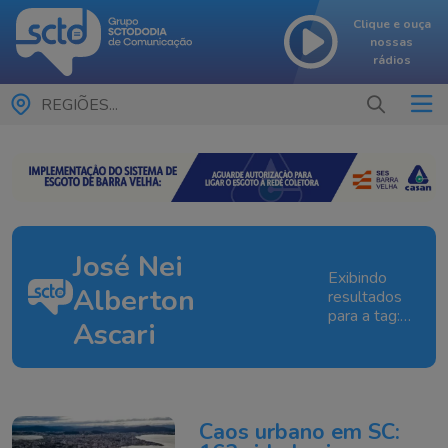
Clique e ouça
nossas
rádios
REGIÕES...
José Nei
Exibindo
Alberton
resultados
para a tag:
Ascari
José Nei
Alberton
Ascari
Caos urbano em SC: