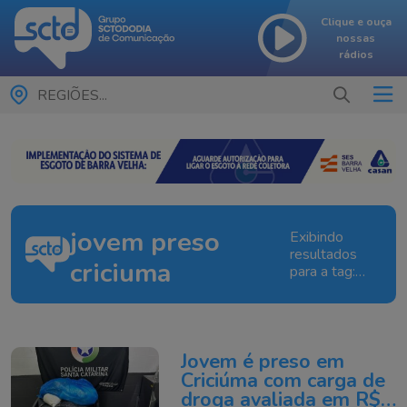
Clique e ouça
nossas
rádios
REGIÕES...
jovem preso
Exibindo
resultados
criciuma
para a tag:
jovem preso
criciuma
Jovem é preso em
Criciúma com carga de
droga avaliada em R$