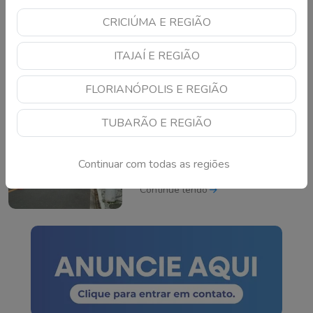
CRICIÚMA E REGIÃO
Motociclista morre após
acidente grave na BR-
ITAJAÍ E REGIÃO
101 em São José
Continue lendo
FLORIANÓPOLIS E REGIÃO
TUBARÃO E REGIÃO
Fiscalização de
escapamentos
Continuar com todas as regiões
adulterados é
intensificada em Tubarão
Continue lendo