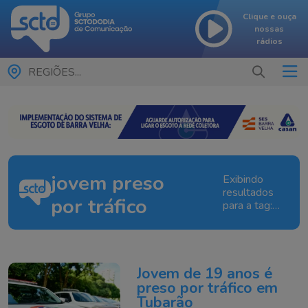
Clique e ouça
nossas
rádios
REGIÕES...
jovem preso
Exibindo
resultados
por tráfico
para a tag:
jovem preso
por tráfico
Jovem de 19 anos é
preso por tráfico em
Tubarão