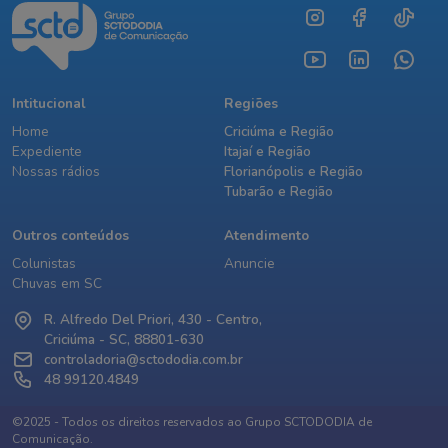
Intitucional
Regiões
Home
Criciúma e Região
Expediente
Itajaí e Região
Nossas rádios
Florianópolis e Região
Tubarão e Região
Outros conteúdos
Atendimento
Colunistas
Anuncie
Chuvas em SC
R. Alfredo Del Priori, 430 - Centro,
Criciúma - SC, 88801-630
controladoria@sctododia.com.br
48 99120.4849
©2025 - Todos os direitos reservados ao Grupo SCTODODIA de
Comunicação.