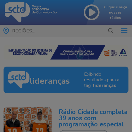
Clique e ouça
nossas
rádios
REGIÕES...
Exibindo
lideranças
resultados para a
tag:
lideranças
Rádio Cidade completa
39 anos com
programação especial