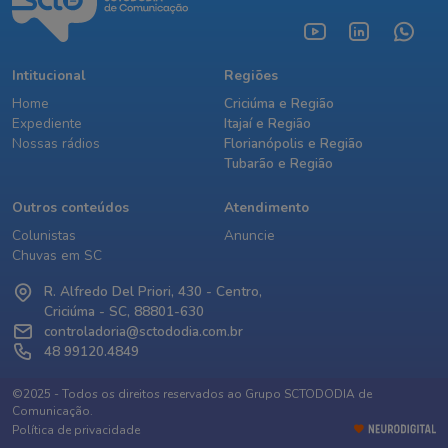
Intitucional
Regiões
Home
Criciúma e Região
Expediente
Itajaí e Região
Nossas rádios
Florianópolis e Região
Tubarão e Região
Outros conteúdos
Atendimento
Colunistas
Anuncie
Chuvas em SC
R. Alfredo Del Priori, 430 - Centro,
Criciúma - SC, 88801-630
controladoria@sctododia.com.br
48 99120.4849
©2025 - Todos os direitos reservados ao Grupo SCTODODIA de
Comunicação.
Política de privacidade