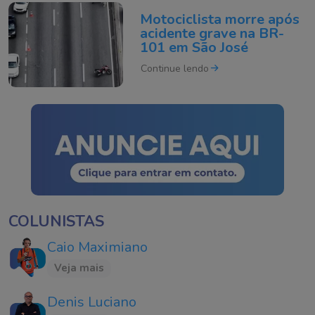
Motociclista morre após
acidente grave na BR-
101 em São José
Continue lendo
COLUNISTAS
Caio Maximiano
Veja mais
Denis Luciano