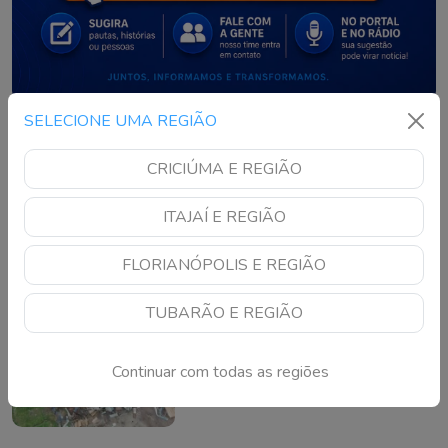
SELECIONE UMA REGIÃO
NOTÍCIAS RECENTES
CRICIÚMA E REGIÃO
Defesa Civil faz alerta
para temporais em SC
ITAJAÍ E REGIÃO
neste sábado; veja as
regiões em risco
Continue lendo
FLORIANÓPOLIS E REGIÃO
TUBARÃO E REGIÃO
Ciclone bomba deixa um
morto e cinco feridos no
Rio Grande do Sul
Continuar com todas as regiões
Continue lendo