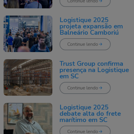
Continue lendo
Logistique 2025
projeta expansão em
Balneário Camboriú
Continue lendo
Trust Group confirma
presença na Logistique
em SC
Continue lendo
Logistique 2025
debate alta do frete
marítimo em SC
Continue lendo