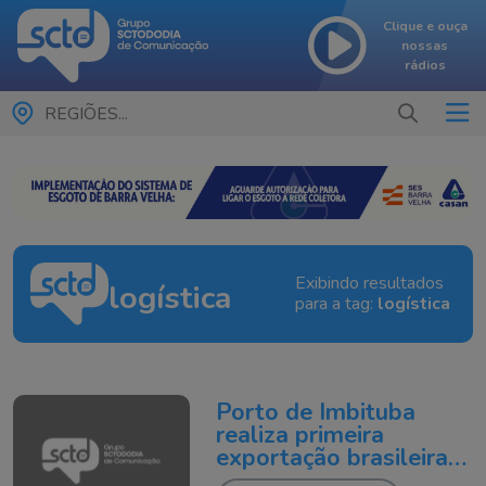
Clique e ouça
nossas
rádios
REGIÕES...
Exibindo resultados
logística
para a tag:
logística
Porto de Imbituba
realiza primeira
exportação brasileira
de DDG para a China