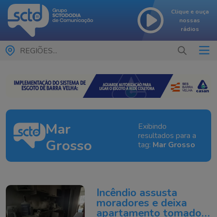
Clique e ouça
nossas
rádios
REGIÕES...
Mar
Exibindo
resultados para a
Grosso
tag:
Mar Grosso
Incêndio assusta
moradores e deixa
apartamento tomado