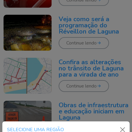
Continue lendo
Veja como será a
programação do
Réveillon de Laguna
Continue lendo
Confira as alterações
no trânsito de Laguna
para a virada de ano
Continue lendo
Obras de infraestrutura
e educação iniciam em
Laguna
Continue lendo
SELECIONE UMA REGIÃO