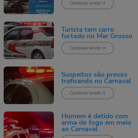
Continue lendo
Turista tem carro
furtado no Mar Grosso
Continue lendo
Suspeitos são presos
traficando no Carnaval
Continue lendo
Homem é detido com
arma de fogo em meio
ao Carnaval