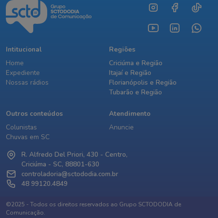
Intitucional
Regiões
Home
Criciúma e Região
Expediente
Itajaí e Região
Nossas rádios
Florianópolis e Região
Tubarão e Região
Outros conteúdos
Atendimento
Colunistas
Anuncie
Chuvas em SC
R. Alfredo Del Priori, 430 - Centro,
Criciúma - SC, 88801-630
controladoria@sctododia.com.br
48 99120.4849
©2025 - Todos os direitos reservados ao Grupo SCTODODIA de
Comunicação.