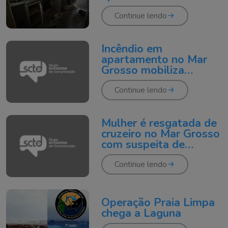
pela fumaça em
Laguna
Continue lendo
Incêndio em
apartamento no Mar
Grosso mobiliza
bombeiros
Continue lendo
Mulher é resgatada de
cruzeiro no Mar Grosso
com suspeita de
meningite
Continue lendo
Operação Praia Limpa
chega a Laguna