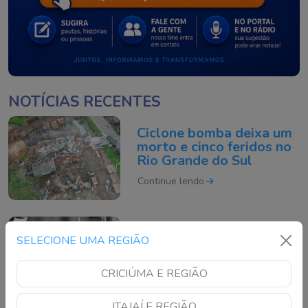
NOTÍCIAS RECENTES
Ciclone bomba deixa um
morto e cinco feridos no
Rio Grande do Sul
Continue lendo
Motociclista morre após
SELECIONE UMA REGIÃO
acidente grave na BR-
101 em São José
CRICIÚMA E REGIÃO
Continue lendo
ITAJAÍ E REGIÃO