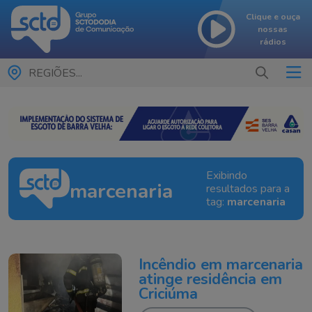
Clique e ouça
nossas
rádios
REGIÕES...
Exibindo
marcenaria
resultados para a
tag:
marcenaria
Incêndio em marcenaria
atinge residência em
Criciúma