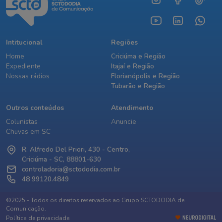
Intitucional
Regiões
Home
Criciúma e Região
Expediente
Itajaí e Região
Nossas rádios
Florianópolis e Região
Tubarão e Região
Outros conteúdos
Atendimento
Colunistas
Anuncie
Chuvas em SC
R. Alfredo Del Priori, 430 - Centro,
Criciúma - SC, 88801-630
controladoria@sctododia.com.br
48 99120.4849
©2025 - Todos os direitos reservados ao Grupo SCTODODIA de
Comunicação.
Política de privacidade