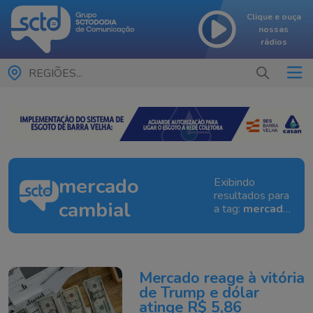
Clique e ouça
nossas
rádios
REGIÕES...
mercado
Exibindo
resultados para
cambial
a tag:
mercado
cambial
Mercado reage à vitória
de Trump e dólar
atinge R$ 5,86