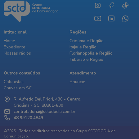
Intitucional
Regiões
Home
Criciúma e Região
Expediente
Itajaí e Região
Nossas rádios
Florianópolis e Região
Tubarão e Região
Outros conteúdos
Atendimento
Colunistas
Anuncie
Chuvas em SC
R. Alfredo Del Priori, 430 - Centro,
Criciúma - SC, 88801-630
controladoria@sctododia.com.br
48 99120.4849
©2025 - Todos os direitos reservados ao Grupo SCTODODIA de
Comunicação.