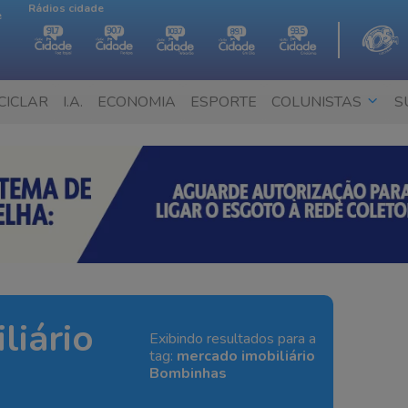
Rádios cidade
e
CICLAR
I.A.
ECONOMIA
ESPORTE
COLUNISTAS
S
liário
Exibindo resultados para a
tag:
mercado imobiliário
Bombinhas