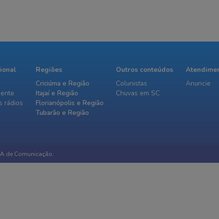
cional
Regiões
Outros conteúdos
Atendime
Criciúma e Região
Colunistas
Anuncie
iente
Itajaí e Região
Chuvas em SC
 rádios
Florianópolis e Região
Tubarão e Região
IA de Comunicação.