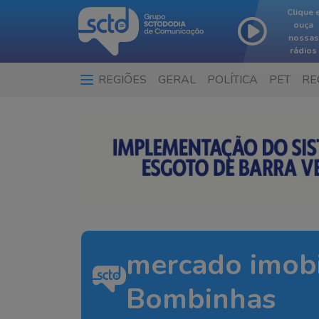
Clique 
ouça
nossas
rádios
REGIÕES
GERAL
POLÍTICA
PET
RE
mercado imobi
Bombinhas