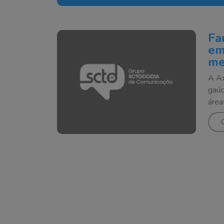
Fa
em
me
A Ax
gaúc
área