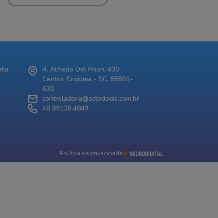
nto
R. Alfredo Del Priori, 430 -
Centro, Criciúma - SC, 88801-
630
controladoria@sctododia.com.br
48 99120.4849
Política de privacidade