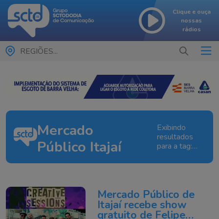
Clique e ouça
nossas
rádios
REGIÕES...
Mercado
Exibindo
resultados
Público Itajaí
para a tag:
Mercado
Público
Itajaí
Mercado Público de
Itajaí recebe show
gratuito de Felipe