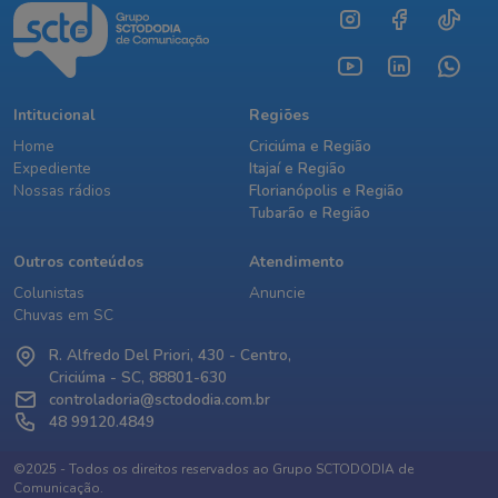
Intitucional
Regiões
Home
Criciúma e Região
Expediente
Itajaí e Região
Nossas rádios
Florianópolis e Região
Tubarão e Região
Outros conteúdos
Atendimento
Colunistas
Anuncie
Chuvas em SC
R. Alfredo Del Priori, 430 - Centro,
Criciúma - SC, 88801-630
controladoria@sctododia.com.br
48 99120.4849
©2025 - Todos os direitos reservados ao Grupo SCTODODIA de
Comunicação.