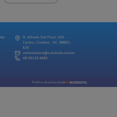
nto
R. Alfredo Del Priori, 430 -
Centro, Criciúma - SC, 88801-
630
controladoria@sctododia.com.br
48 99120.4849
Política de privacidade