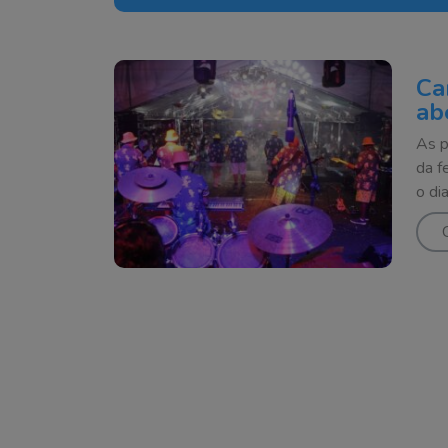
Ca
ab
As p
da f
o di