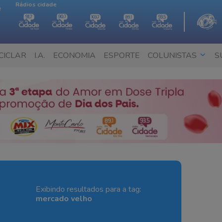
Rádios cidade
e
CICLAR
I.A.
ECONOMIA
ESPORTE
COLUNISTAS
S
Exibindo resultados para a tag:
mercado velho