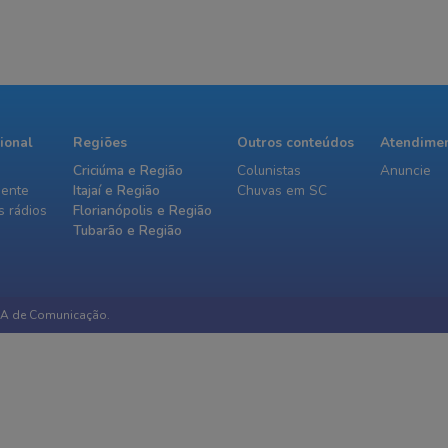
cional
Regiões
Outros conteúdos
Atendime
Criciúma e Região
Colunistas
Anuncie
iente
Itajaí e Região
Chuvas em SC
 rádios
Florianópolis e Região
Tubarão e Região
IA de Comunicação.