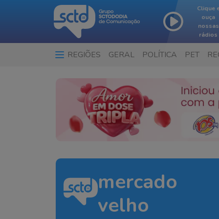
Clique 
ouça
nossas
rádios
REGIÕES
GERAL
POLÍTICA
PET
RE
mercado
velho