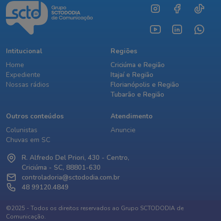
Intitucional
Regiões
Home
Criciúma e Região
Expediente
Itajaí e Região
Nossas rádios
Florianópolis e Região
Tubarão e Região
Outros conteúdos
Atendimento
Colunistas
Anuncie
Chuvas em SC
R. Alfredo Del Priori, 430 - Centro,
Criciúma - SC, 88801-630
controladoria@sctododia.com.br
48 99120.4849
©2025 - Todos os direitos reservados ao Grupo SCTODODIA de
Comunicação.