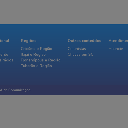
cional
Regiões
Outros conteúdos
Atendime
Criciúma e Região
Colunistas
Anuncie
iente
Itajaí e Região
Chuvas em SC
 rádios
Florianópolis e Região
Tubarão e Região
IA de Comunicação.