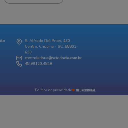
nto
R. Alfredo Del Priori, 430 -
Centro, Criciúma - SC, 88801-
630
controladoria@sctododia.com.br
48 99120.4849
Política de privacidade