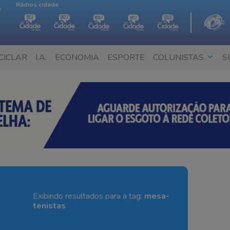
Rádios cidade
e
CICLAR
I.A.
ECONOMIA
ESPORTE
COLUNISTAS
S
Exibindo resultados para a tag:
mesa-
tenistas