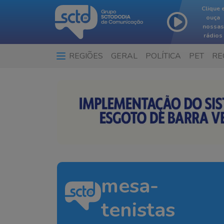
Clique 
ouça
nossas
rádios
REGIÕES
GERAL
POLÍTICA
PET
RE
mesa-
tenistas