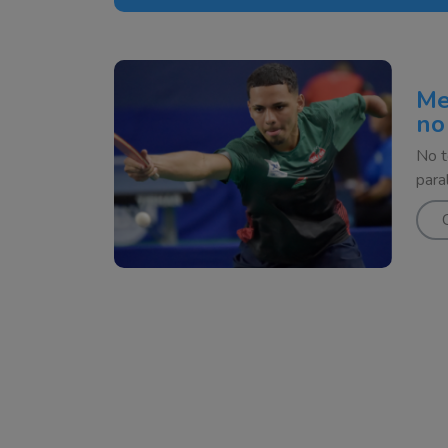
Me
no
No t
para