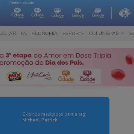
Rádios cidade
e
CICLAR
I.A.
ECONOMIA
ESPORTE
COLUNISTAS
S
Exibindo resultados para a tag:
Michael Patrick