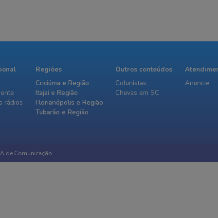
cional
Regiões
Outros conteúdos
Atendime
Criciúma e Região
Colunistas
Anuncie
iente
Itajaí e Região
Chuvas em SC
 rádios
Florianópolis e Região
Tubarão e Região
IA de Comunicação.