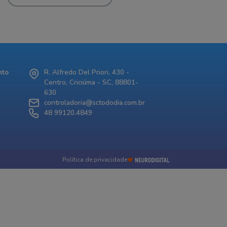
nto
R. Alfredo Del Priori, 430 -
Centro, Criciúma - SC, 88801-
630
controladoria@sctododia.com.br
48 99120.4849
Política de privacidade