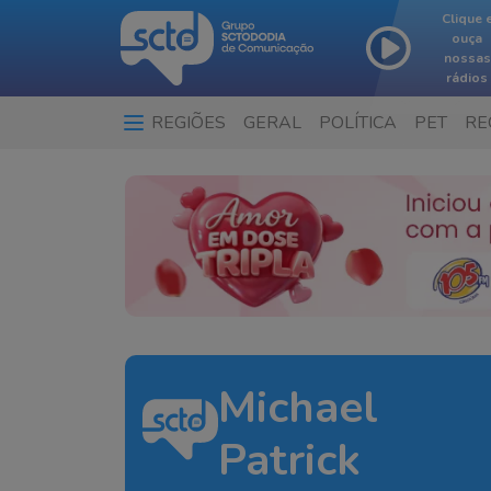
Clique 
ouça
nossas
rádios
REGIÕES
GERAL
POLÍTICA
PET
RE
Michael
Patrick