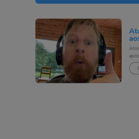
At
ao
Ator
após