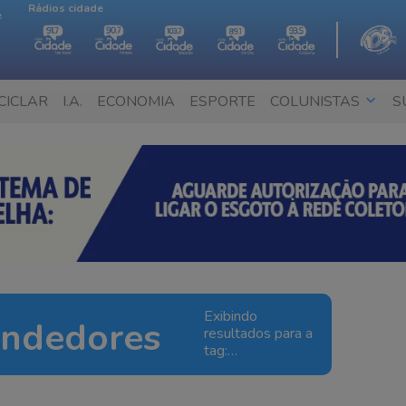
Rádios cidade
e
CICLAR
I.A.
ECONOMIA
ESPORTE
COLUNISTAS
S
Exibindo
ndedores
resultados para a
tag:
microempreendedores