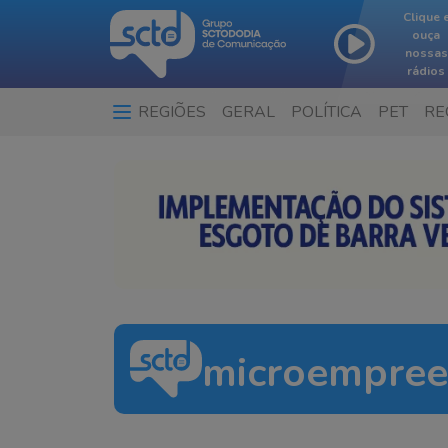
Clique 
ouça
nossas
rádios
REGIÕES
GERAL
POLÍTICA
PET
RE
microempree