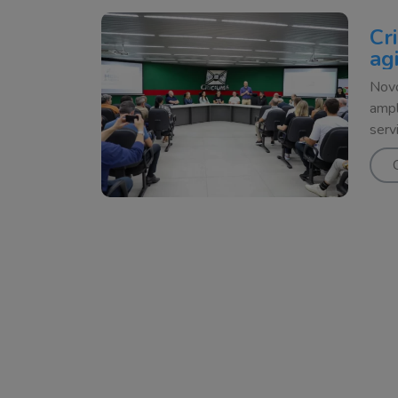
Cr
ag
Novo
ampl
serv