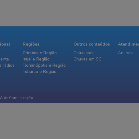
cional
Regiões
Outros conteúdos
Atendime
Criciúma e Região
Colunistas
Anuncie
iente
Itajaí e Região
Chuvas em SC
 rádios
Florianópolis e Região
Tubarão e Região
IA de Comunicação.