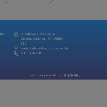
nto
R. Alfredo Del Priori, 430 -
Centro, Criciúma - SC, 88801-
630
controladoria@sctododia.com.br
48 99120.4849
Política de privacidade